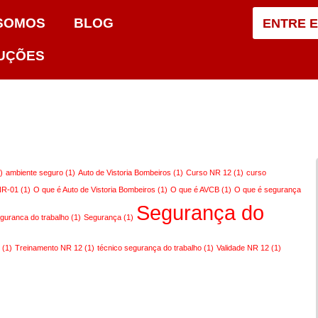
SOMOS
BLOG
ENTRE 
LUÇÕES
)
ambiente seguro
(1)
Auto de Vistoria Bombeiros
(1)
Curso NR 12
(1)
curso
NR-01
(1)
O que é Auto de Vistoria Bombeiros
(1)
O que é AVCB
(1)
O que é segurança
Segurança do
guranca do trabalho
(1)
Segurança
(1)
s
(1)
Treinamento NR 12
(1)
técnico segurança do trabalho
(1)
Validade NR 12
(1)