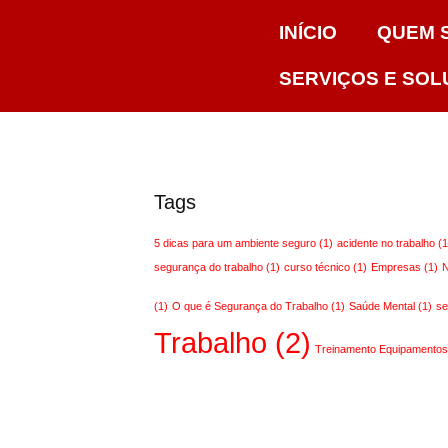
INÍCIO
QUEM 
SERVIÇOS E SO
Tags
5 dicas para um ambiente seguro
(1)
acidente no trabalho
(1
segurança do trabalho
(1)
curso técnico
(1)
Empresas
(1)
(1)
O que é Segurança do Trabalho
(1)
Saúde Mental
(1)
se
Trabalho
(2)
Treinamento Equipamento