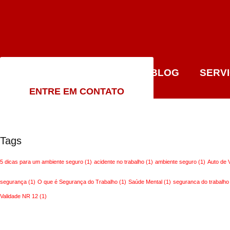
INÍCIO
QUEM SOMOS
BLOG
SERV
ENTRE EM CONTATO
Tags
5 dicas para um ambiente seguro
(1)
acidente no trabalho
(1)
ambiente seguro
(1)
Auto de 
segurança
(1)
O que é Segurança do Trabalho
(1)
Saúde Mental
(1)
seguranca do trabalho
Validade NR 12
(1)