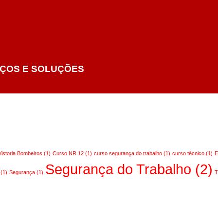
IÇOS E SOLUÇÕES
Vistoria Bombeiros
(1)
Curso NR 12
(1)
curso segurança do trabalho
(1)
curso técnico
(1)
E
Segurança do Trabalho
(2)
(1)
Segurança
(1)
T