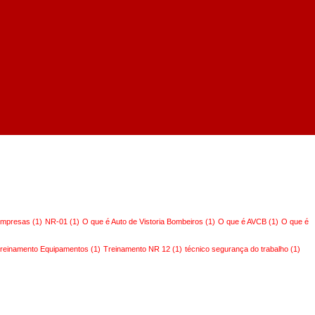
mpresas
(1)
NR-01
(1)
O que é Auto de Vistoria Bombeiros
(1)
O que é AVCB
(1)
O que é
reinamento Equipamentos
(1)
Treinamento NR 12
(1)
técnico segurança do trabalho
(1)